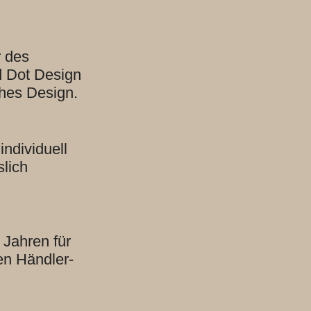
r des
d Dot Design
hes Design.
ndividuell
lich
 Jahren für
en Händler-