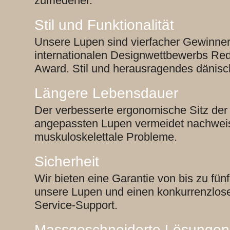
zufriedener.
Stil und Funktionalität
Unsere Lupen sind vierfacher Gewinne
internationalen Designwettbewerbs Re
Award. Stil und herausragendes dänisc
Längere Lebensdauer
Der verbesserte ergonomische Sitz der i
angepassten Lupen vermeidet nachweis
muskuloskelettale Probleme.
Sicherheit
Wir bieten eine Garantie von bis zu fünf
unsere Lupen und einen konkurrenzlos
Service-Support.
Massgeschneiderte Lösungen