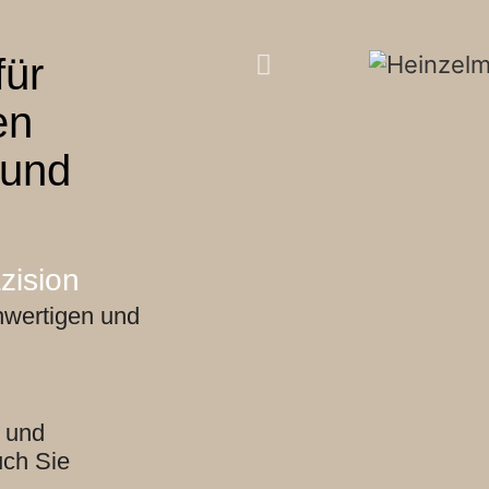
für
en
rund
zision
hwertigen und
 und
uch Sie