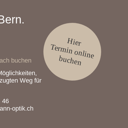
Bern.
Hier
Termin online
buchen
fach buchen
öglichkeiten,
zugten Weg für
 46
nn-optik.ch