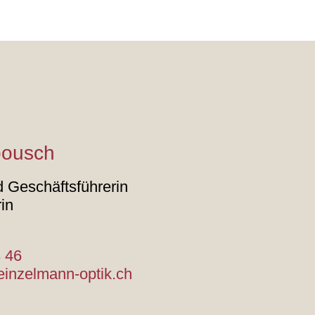
bousch
 Geschäftsführerin
rin
 46
einzelmann-optik.ch