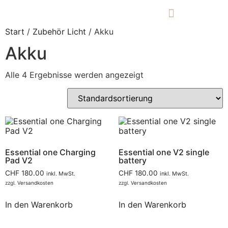
Start
/
Zubehör Licht
/ Akku
Ersatzteile-Onlineshop
Garantie- und Reparaturanfrage
Akku
Alle 4 Ergebnisse werden angezeigt
Essential one Charging
Essential one V2 single
Pad V2
battery
CHF
180.00
CHF
180.00
inkl. MwSt.
inkl. MwSt.
zzgl.
Versandkosten
zzgl.
Versandkosten
In den Warenkorb
In den Warenkorb